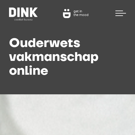
get in
the mood
Ouderwets
vakmanschap
online