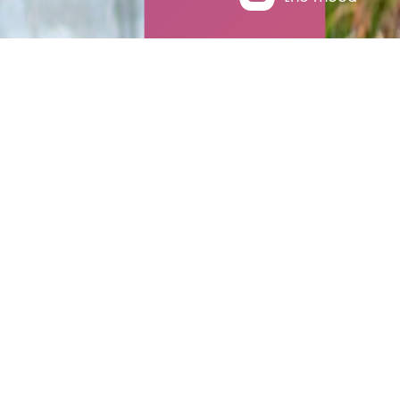
Activiteiten
Logo
Logo
Corporate identity
Corporate identity
UI / UX
UI / UX
Website
Website
Signing