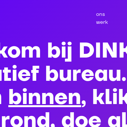
ons
werk
kom bij DIN
tief bureau.
m
binnen
, kli
rond, doe a