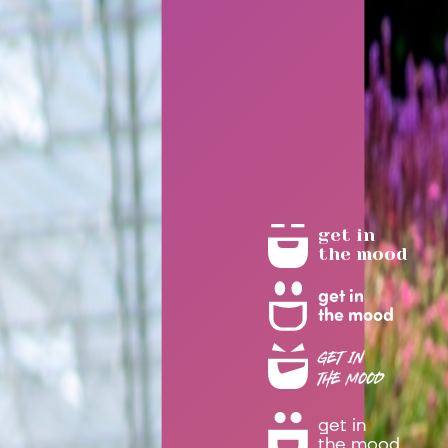
get in
the mood