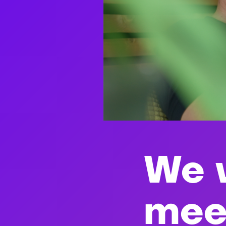
We v
mee