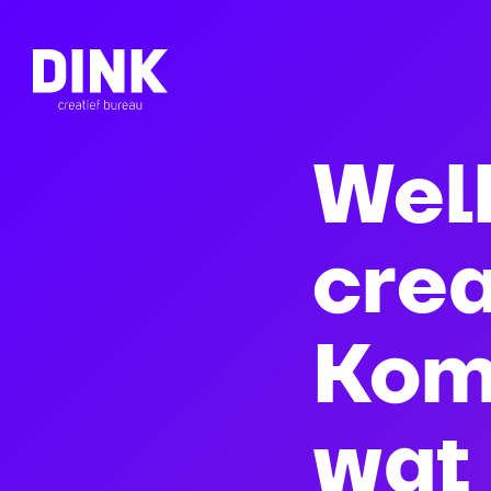
Wel
crea
Ko
wat 