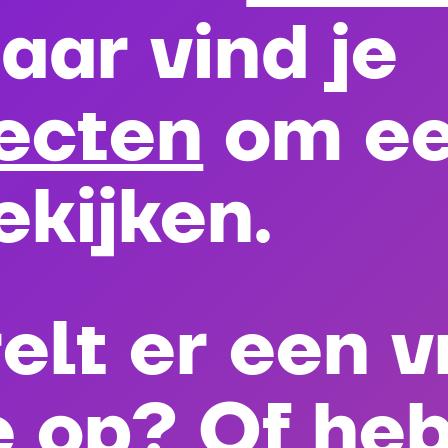
aar vind je
ecten
om e
ekijken.
elt er een 
je op? Of heb