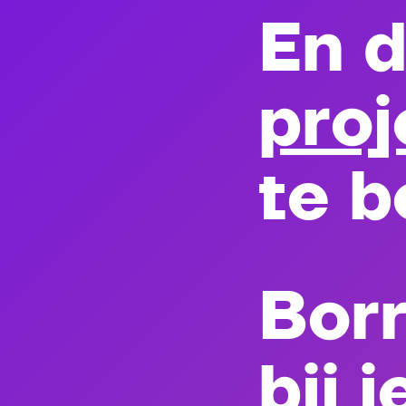
En d
proj
te b
Borr
bij 