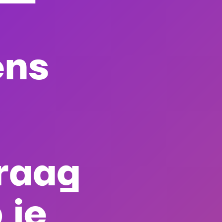
ens
vraag
 je