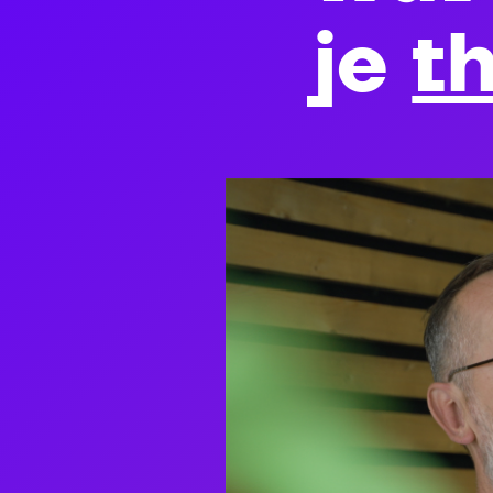
je
th