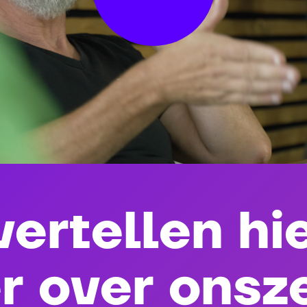
ertellen hi
r over
onsze