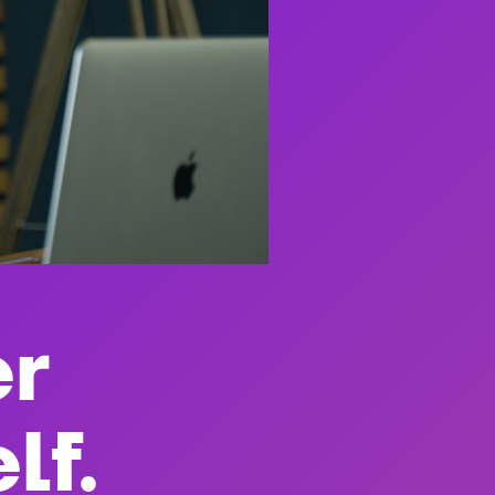
er
lf
.