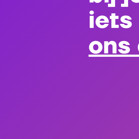
iets
ons