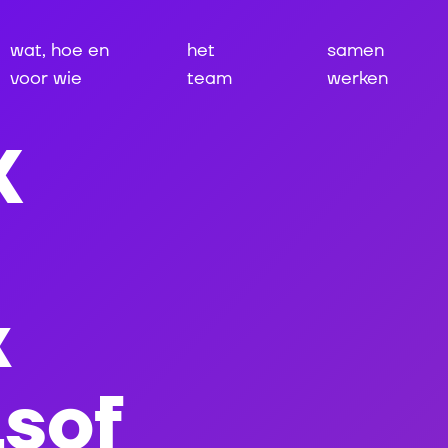
wat, hoe en
het
samen
voor wie
team
werken
K
k
lsof